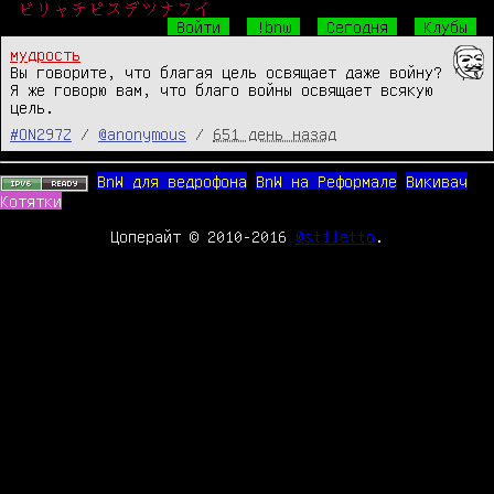
ビリャチピスデツナフイ
Войти
!bnw
Сегодня
Клубы
мудрость
Вы говорите, что благая цель освящает даже войну? 
Я же говорю вам, что благо войны освящает всякую 
цель.
#ON297Z
/
@anonymous
/
651 день назад
BnW для ведрофона
BnW на Реформале
Викивач
Котятки
Цоперайт © 2010-2016
@stiletto
.