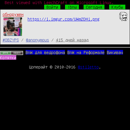
Best viewed with LeechCraft on Microsoft Linux.
Войти
!bnw
Сегодня
Клубы
обноружен
https://i.imgur.com/UWm2DHi.png
#OBZYPS
/
@anonymous
/
415 дней назад
BnW для ведрофона
BnW на Реформале
Викивач
Котятки
Цоперайт © 2010-2016
@stiletto
.