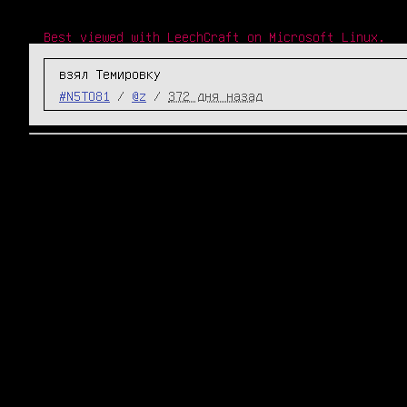
Best viewed with LeechCraft on Microsoft Linux.
взял Темировку
#N5TO81
/
@z
/
372 дня назад