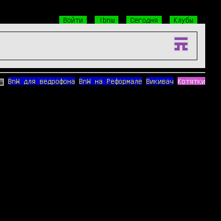
Войти
!bnw
Сегодня
Клубы
BnW для ведрофона
BnW на Реформале
Викивач
Котятки