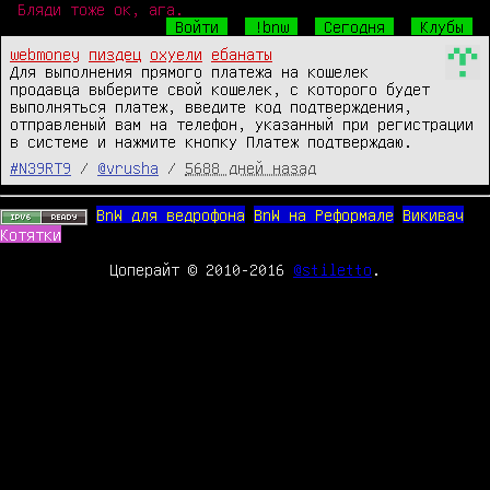
Бляди тоже ок, ага.
Войти
!bnw
Сегодня
Клубы
webmoney
пиздец
охуели
ебанаты
Для выполнения прямого платежа на кошелек 
продавца выберите свой кошелек, с которого будет 
выполняться платеж, введите код подтверждения, 
отправленый вам на телефон, указанный при регистрации 
в системе и нажмите кнопку Платеж подтверждаю.
#N39RT9
/
@vrusha
/
5688 дней назад
BnW для ведрофона
BnW на Реформале
Викивач
Котятки
Цоперайт © 2010-2016
@stiletto
.