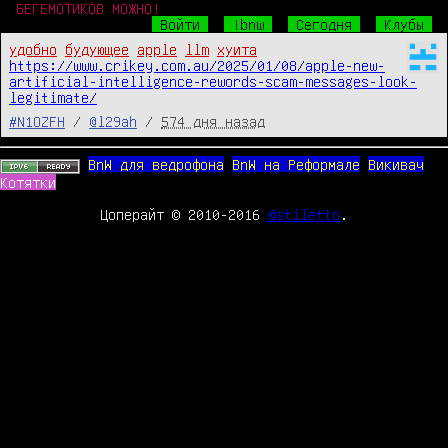
БЕГЕМОТИКОВ МОЖНО!
Войти
!bnw
Сегодня
Клубы
удобно
будующее
apple
llm
хуита
https://www.crikey.com.au/2025/01/08/apple-new-
artificial-intelligence-rewords-scam-messages-look-
legitimate/
#N1OZFH
/
@l29ah
/
574 дня назад
BnW для ведрофона
BnW на Реформале
Викивач
Котятки
Цоперайт © 2010-2016
@stiletto
.