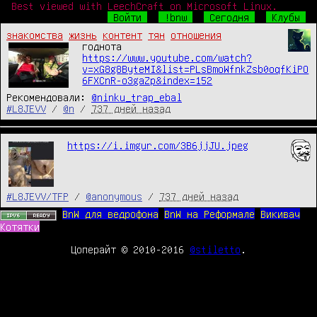
Best viewed with LeechCraft on Microsoft Linux.
Войти
!bnw
Сегодня
Клубы
знакомства
жизнь
контент
тян
отношения
годнота 
https://www.youtube.com/watch?
v=xG8g8ByteMI&list=PLsBmoWfnkZsb0oqfKiPO
6FXCnR-o3gaZp&index=152
Рекомендовали:
@ninku_trap_ebal
#L8JEVV
/
@n
/
737 дней назад
https://i.imgur.com/3B6jjJU.jpeg
#L8JEVV/TFP
/
@anonymous
/
737 дней назад
BnW для ведрофона
BnW на Реформале
Викивач
Котятки
Цоперайт © 2010-2016
@stiletto
.