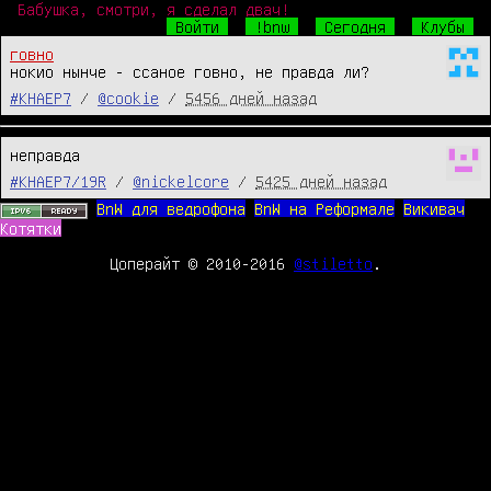
Бабушка, смотри, я сделал двач!
Войти
!bnw
Сегодня
Клубы
говно
нокио нынче - ссаное говно, не правда ли?
#KHAEP7
/
@cookie
/
5456 дней назад
неправда
#KHAEP7/19R
/
@nickelcore
/
5425 дней назад
BnW для ведрофона
BnW на Реформале
Викивач
Котятки
Цоперайт © 2010-2016
@stiletto
.