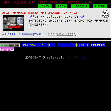
Best viewed with LeechCraft on Microsoft Linux.
Войти
!bnw
Сегодня
Клубы
жыды
анунахи
ололо
рептилоиды
гоминиды
https://youtu.be/jEOM7PpS_uA
ентересно шнобель сему шломо тож анунахи 
приделали?
#JZ3CLO
/
@anonymous
/
177 дней назад
BnW для ведрофона
BnW на Реформале
Викивач
Котятки
Цоперайт © 2010-2016
@stiletto
.