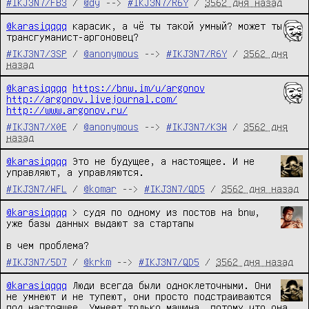
#IKJ3N7/FB3
/
@dy
-->
#IKJ3N7/R6Y
/
3562 дня назад
@karasiqqqq
 карасик, а чё ты такой умный? может ты 
трансгуманист-аргоновец?
#IKJ3N7/3SP
/
@anonymous
-->
#IKJ3N7/R6Y
/
3562 дня
назад
@karasiqqqq
https://bnw.im/u/argonov
http://argonov.livejournal.com/
http://www.argonov.ru/
#IKJ3N7/X0E
/
@anonymous
-->
#IKJ3N7/K3W
/
3562 дня
назад
@karasiqqqq
 Это не будущее, а настоящее. И не 
управляют, а управляются.
#IKJ3N7/WFL
/
@komar
-->
#IKJ3N7/QD5
/
3562 дня назад
@karasiqqqq
 > судя по одному из постов на bnw, 
уже базы данных выдают за стартапы

в чем проблема?
#IKJ3N7/5D7
/
@krkm
-->
#IKJ3N7/QD5
/
3562 дня назад
@karasiqqqq
 Люди всегда были одноклеточными. Они 
не умнеют и не тупеют, они просто подстраиваются 
под настоящее. Умнеет только машина, потому что она 