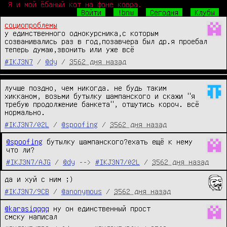
Я и мой ёбаный кот на фоне ковра.
Войти
!bnw
Сегодня
Клубы
социопроблемы
у единственного однокурсника,с которым 
созванивались раз в год,позавчера был др.я проебал

теперь думаю,звонить или уже всё
#IKJ3N7
/
@dy
/
3562 дня назад
лучше поздно, чем никогда. не будь таким 
хикканом, возьми бутылку шампанского и скажи "я 
требую продолжение банкета", отшутись короч. всё 
нормально.
#IKJ3N7/02L
/
@spoofing
/
3562 дня назад
@spoofing
 бутылку шампанского?ехать ещё к нему 
что ли?
#IKJ3N7/AJG
/
@dy
-->
#IKJ3N7/02L
/
3562 дня назад
да и хуй с ним ;)
#IKJ3N7/9CB
/
@anonymous
/
3562 дня назад
@karasiqqqq
 ну он единственный прост

смску написал