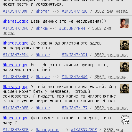
может расти и усложняться.
#IKJ3N7/DXH
/
@komar
-->
#IKJ3N7/RBC
/
3562 дня назад
@karasiqqqq
 Базы данных это же несирьезна)))
#IKJ3N7/SW8
/
@krkm
-->
#IKJ3N7/NW4
/
3562 дня
назад
@karasiqqqq
 До уровня одноклеточного здесь 
деградируешь один ты.
#IKJ3N7/RD4
/
@komar
-->
#IKJ3N7/OG1
/
3562 дня назад
@karasiqqqq
 Нет. Но это отличный пример того, 
насколько ты долбоеб.
#IKJ3N7/WPT
/
@komar
-->
#IKJ3N7/NW4
/
3562 дня назад
@karasiqqqq
 У тебя нет никакого хода мыслей. Ход 
мыслей может быть у человека, который 
сомневается. А пиздеть про какие-то малопонятные 
слова с умным видом может только конченый ебанат.
#IKJ3N7/O8B
/
@komar
-->
#IKJ3N7/L77
/
3562 дня назад
@karasiqqqq
 фиксанул это какой-то зверёк, типа 
манул?
#IKJ3N7/SOF
/
@anonymous
-->
#IKJ3N7/3OP
/
3562 дня