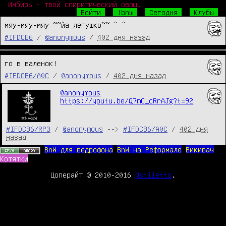
Имбирь - твой спиритический овощ.
Войти
!bnw
Сегодня
Клубы
мяу-мяу-мяу ~~йа легушко~~ ^_^
#IFDCB6
/
@anonymous
/
402 дня назад
го в валенок!
#IFDCB6/A0C
/
@anonymous
/
402 дня назад
@anonymous
https://youtu.be/Q7mC_cRrAJg?t=92
#IFDCB6/RP3
/
@anonymous
-->
#IFDCB6/A0C
/
402 дня
назад
BnW для ведрофона
BnW на Реформале
Викивач
Котятки
Цоперайт © 2010-2016
@stiletto
.