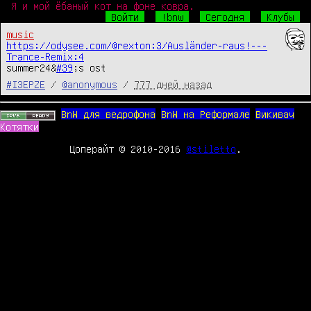
Я и мой ёбаный кот на фоне ковра.
Войти
!bnw
Сегодня
Клубы
music
https://odysee.com/@rexton:3/Ausländer-raus!---
Trance-Remix:4
summer24&
#39
;s ost
#I3EPZE
/
@anonymous
/
777 дней назад
BnW для ведрофона
BnW на Реформале
Викивач
Котятки
Цоперайт © 2010-2016
@stiletto
.