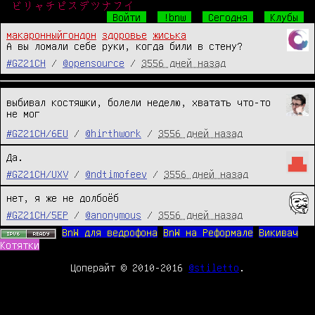
ビリャチピスデツナフイ
Войти
!bnw
Сегодня
Клубы
макаронныйгондон
здоровье
жиська
А вы ломали себе руки, когда били в стену?
#GZ21CH
/
@opensource
/
3556 дней назад
выбивал костяшки, болели неделю, хватать что-то
не мог
#GZ21CH/6EU
/
@hirthwork
/
3556 дней назад
Да.
#GZ21CH/UXV
/
@ndtimofeev
/
3556 дней назад
нет, я же не долбоёб
#GZ21CH/5EP
/
@anonymous
/
3556 дней назад
BnW для ведрофона
BnW на Реформале
Викивач
Котятки
Цоперайт © 2010-2016
@stiletto
.