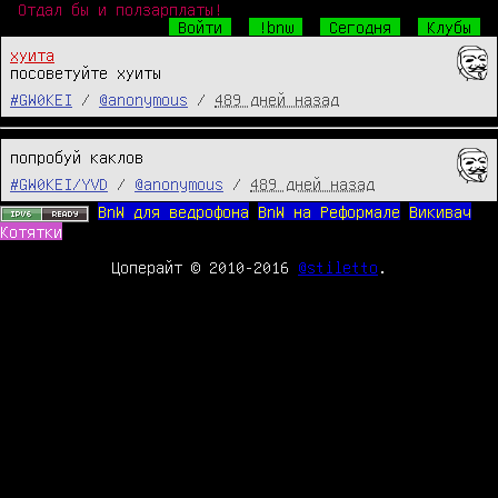
Отдал бы и ползарплаты!
Войти
!bnw
Сегодня
Клубы
хуита
посоветуйте хуиты
#GW0KEI
/
@anonymous
/
489 дней назад
попробуй каклов
#GW0KEI/YVD
/
@anonymous
/
489 дней назад
BnW для ведрофона
BnW на Реформале
Викивач
Котятки
Цоперайт © 2010-2016
@stiletto
.