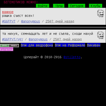
БЕГЕМОТИКОВ МОЖНО!
Войти
!bnw
Сегодня
Клубы
важное
рашка съест всех!
#G6FPVT
/
@anonymous
/
2507 дней назад
та нихуя, семнадцать лет и не съела, сходи нахуй
#G6FPVT/V4Y
/
@anonymous
/
2507 дней назад
BnW для ведрофона
BnW на Реформале
Викивач
Котятки
Цоперайт © 2010-2016
@stiletto
.