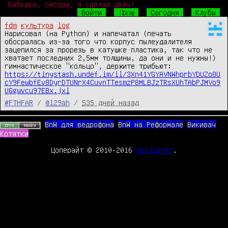
Бабушка, смотри, я сделал двач!
Войти
!bnw
Сегодня
Клубы
fdm
культура
log
Нарисовал (на Python) и напечатал (печать 
обосралась из-за того что корпус пылеудалителя 
зацепился за прорезь в катушке пластика, так что не 
хватает последних 2,5мм толщины, да они и не нужны!) 
гимнастическое "кольцо", держите трибьют: 
https://tinystash.undef.im/il/3Xn41YGYAVNWhprbYDUZo8U
cY9FewbfEv8DyrDTUNrX4CuvnTTesmzP8MLBJzTRsXUhTAbPJMVo9
UGgwvcu97EBx.jxl
#FTHFAR
/
@l29ah
/
535 дней назад
BnW для ведрофона
BnW на Реформале
Викивач
Котятки
Цоперайт © 2010-2016
@stiletto
.