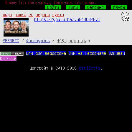
Шлюхи без блекджека, блекджек без шлюх.
Войти
!bnw
Сегодня
Клубы
жыды
рашка
ес
пидоры
хуита
https://youtu.be/7uW43CGPHvI
#FP3RTC
/
@anonymous
/
445 дней назад
BnW для ведрофона
BnW на Реформале
Викивач
Котятки
Цоперайт © 2010-2016
@stiletto
.