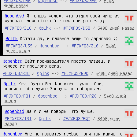
#FJXFQ3/D5B
/
@openbsd
-->
#FJXFQ3/9FN
/
5408
дней назад
@openbsd
 Я теперь жалею, что отдал свой мипс из 
журнала, можно было б с ним поиграться );
#FJXFQ3/ZL6
/
@plhk
-->
#FJXFQ3/D5B
/
5408 дней назад
@plhk
 Кстати да, и главное вещь то дармовая ;)
#FJXFQ3/U59
/
@openbsd
-->
#FJXFQ3/ZL6
/
5408
дней назад
@openbsd
 Сайт производителя просто пиздец, и 
железо из прошлого века.
#FJXFQ3/R2C
/
@plhk
-->
#FJXFQ3/G9D
/
5408 дней назад
@plhk
 Хех, будто Ben Nanonote лучше. Они, 
впрочем, оба лучше Завруса по габаритам.
#FJXFQ3/FQI
/
@openbsd
-->
#FJXFQ3/R2C
/
5408 дней
назад
@openbsd
 Да я и не говорю, что лучше.
#FJXFQ3/I3I
/
@plhk
-->
#FJXFQ3/FQI
/
5408 дней
назад
@openbsd
 Мне не нравится netbsd, они там какие-то 