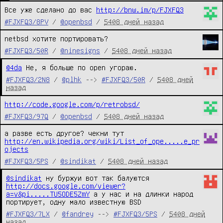
Все уже сделано до вас 
http://bnw.im/p/FJXFQ3
#FJXFQ3/8PV
/
@openbsd
/
5408 дней назад
netbsd хотите портировать?
#FJXFQ3/50R
/
@ninesigns
/
5408 дней назад
@4da
 Не, я больше по open угораю.
#FJXFQ3/2N8
/
@plhk
-->
#FJXFQ3/50R
/
5408 дней
назад
http://code.google.com/p/retrobsd/
#FJXFQ3/97Q
/
@openbsd
/
5408 дней назад
а разве есть другое? чекни тут 
http://en.wikipedia.org/wiki/List_of_ope.....e_pr
ojects
#FJXFQ3/5PS
/
@sindikat
/
5408 дней назад
@sindikat
 ну буржуи вот так балуются 
http://docs.google.com/viewer?
a=v&pi.....TU5ODE5ZmY
 а у нас и на длинки народ 
портирует, одну мало известную BSD
#FJXFQ3/7LX
/
@fandrey
-->
#FJXFQ3/5PS
/
5408 дней
назад