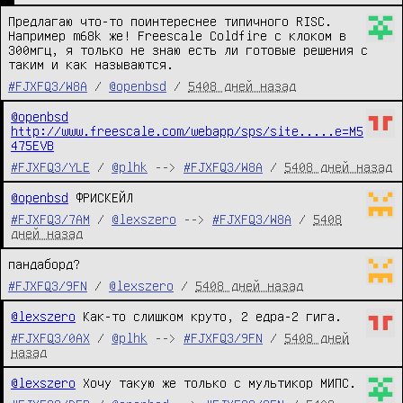
Предлагаю что-то поинтереснее типичного RISC. 
Например m68k же! Freescale Coldfire с клоком в 
300мгц, я только не знаю есть ли готовые решения с 
таким и как называются.
#FJXFQ3/W8A
/
@openbsd
/
5408 дней назад
@openbsd
http://www.freescale.com/webapp/sps/site.....e=M5
475EVB
#FJXFQ3/YLE
/
@plhk
-->
#FJXFQ3/W8A
/
5408 дней назад
@openbsd
 ФРИСКЕЙЛ
#FJXFQ3/7AM
/
@lexszero
-->
#FJXFQ3/W8A
/
5408
дней назад
пандаборд?
#FJXFQ3/9FN
/
@lexszero
/
5408 дней назад
@lexszero
 Как-то слишком круто, 2 едра-2 гига.
#FJXFQ3/0AX
/
@plhk
-->
#FJXFQ3/9FN
/
5408 дней
назад
@lexszero
 Хочу такую же только с мультикор МИПС.