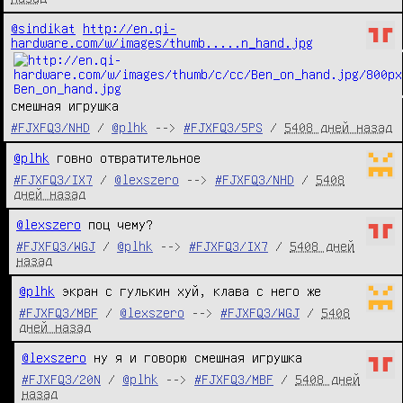
@sindikat
http://en.qi-
hardware.com/w/images/thumb.....n_hand.jpg
смешная игрушка
#FJXFQ3/NHD
/
@plhk
-->
#FJXFQ3/5PS
/
5408 дней назад
@plhk
 говно отвратительное
#FJXFQ3/IX7
/
@lexszero
-->
#FJXFQ3/NHD
/
5408
дней назад
@lexszero
 поц чему?
#FJXFQ3/WGJ
/
@plhk
-->
#FJXFQ3/IX7
/
5408 дней
назад
@plhk
 экран с гулькин хуй, клава с него же
#FJXFQ3/MBF
/
@lexszero
-->
#FJXFQ3/WGJ
/
5408
дней назад
@lexszero
 ну я и говорю смешная игрушка
#FJXFQ3/20N
/
@plhk
-->
#FJXFQ3/MBF
/
5408 дней
назад