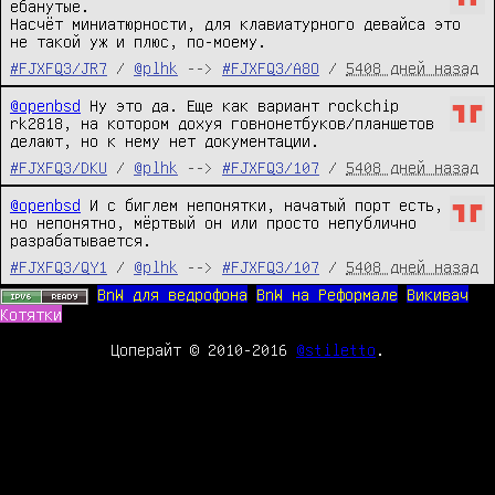
ебанутые.

Насчёт миниатюрности, для клавиатурного девайса это 
не такой уж и плюс, по-моему.
#FJXFQ3/JR7
/
@plhk
-->
#FJXFQ3/A8O
/
5408 дней назад
@openbsd
 Ну это да. Еще как вариант rockchip 
rk2818, на котором дохуя говнонетбуков/планшетов 
делают, но к нему нет документации.
#FJXFQ3/DKU
/
@plhk
-->
#FJXFQ3/107
/
5408 дней назад
@openbsd
 И с биглем непонятки, начатый порт есть, 
но непонятно, мёртвый он или просто непублично 
разрабатывается.
#FJXFQ3/QY1
/
@plhk
-->
#FJXFQ3/107
/
5408 дней назад
BnW для ведрофона
BnW на Реформале
Викивач
Котятки
Цоперайт © 2010-2016
@stiletto
.