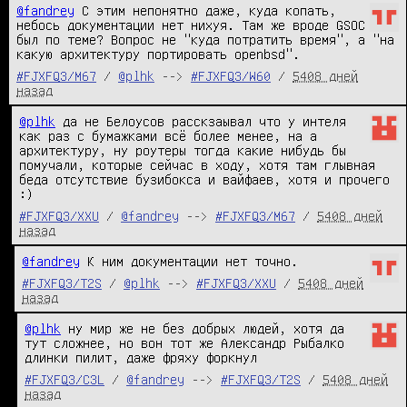
@fandrey
 С этим непонятно даже, куда копать, 
небось документации нет нихуя. Там же вроде GSOC 
был по теме? Вопрос не "куда потратить время", а "на 
какую архитектуру портировать openbsd".
#FJXFQ3/M67
/
@plhk
-->
#FJXFQ3/W60
/
5408 дней
назад
@plhk
 да не Белоусов расскзаывал что у интеля 
как раз с бумажками всё более менее, на а 
архитектуру, ну роутеры тогда какие нибудь бы 
помучали, которые сейчас в ходу, хотя там глывная 
беда отсутствие бузибокса и вайфаев, хотя и прочего 
:)
#FJXFQ3/XXU
/
@fandrey
-->
#FJXFQ3/M67
/
5408 дней
назад
@fandrey
 К ним документации нет точно.
#FJXFQ3/T2S
/
@plhk
-->
#FJXFQ3/XXU
/
5408 дней
назад
@plhk
 ну мир же не без добрых людей, хотя да 
тут сложнее, но вон тот же Александр Рыбалко 
длинки пилит, даже фряху форкнул
#FJXFQ3/C3L
/
@fandrey
-->
#FJXFQ3/T2S
/
5408 дней
назад