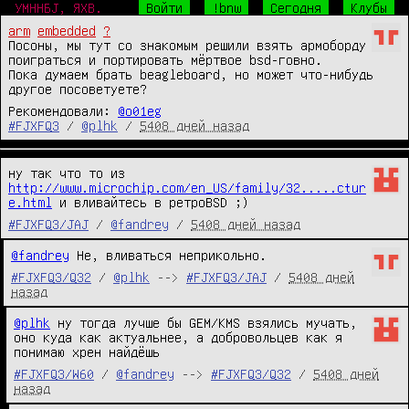
УМННБJ, ЯХВ.
Войти
!bnw
Сегодня
Клубы
arm
embedded
?
Посоны, мы тут со знакомым решили взять армоборду 
поиграться и портировать мёртвое bsd-говно. 

Пока думаем брать beagleboard, но может что-нибудь 
другое посоветуете?
Рекомендовали:
@o01eg
#FJXFQ3
/
@plhk
/
5408 дней назад
ну так что то из 
http://www.microchip.com/en_US/family/32.....ctur
e.html
 и вливайтесь в ретроBSD ;)
#FJXFQ3/JAJ
/
@fandrey
/
5408 дней назад
@fandrey
 Не, вливаться неприкольно.
#FJXFQ3/Q32
/
@plhk
-->
#FJXFQ3/JAJ
/
5408 дней
назад
@plhk
 ну тогда лучше бы GEM/KMS взялись мучать, 
оно куда как актуальнее, а добровольцев как я 
понимаю хрен найдёшь
#FJXFQ3/W60
/
@fandrey
-->
#FJXFQ3/Q32
/
5408 дней
назад