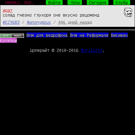
УМННБJ, ЯХВ.
Войти
!bnw
Сегодня
Клубы
жрат
солад гнезно глухоря оче вкусно рецоменд
#EZ96B3
/
@anonymous
/
406 дней назад
BnW для ведрофона
BnW на Реформале
Викивач
Котятки
Цоперайт © 2010-2016
@stiletto
.