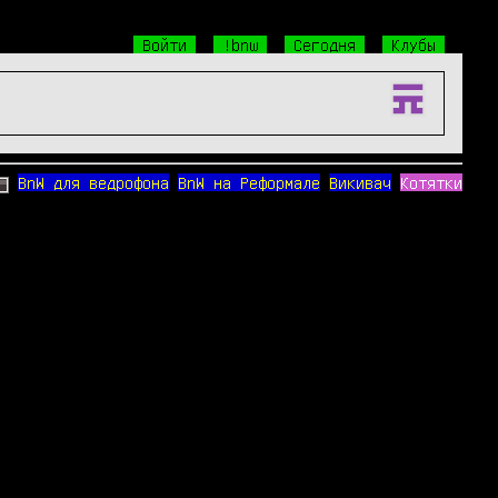
Войти
!bnw
Сегодня
Клубы
BnW для ведрофона
BnW на Реформале
Викивач
Котятки