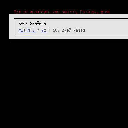
Тут не исправить уже ничего, Господь, жги!
взял Зелёное
#ETYMT3
/
@z
/
186 дней назад