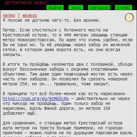
БЕГЕМОТИКОВ МОЖНО!
Войти
!bnw
Сегодня
Клубы
питер
?
железо
Я похоже не догоняю чего-то. Без иронии.

Питер. Если спуститься с Яхтенного моста на 
Крестовский остров, то в 400 метрах увидишь станцию 
метро Новокрестовская. По идее это очень удобно, если 
бы не одно но. Ты её увидишь через забор из железной 
сетки, в котором даже ворота есть, но они всегда 
закрыты.

В итоге ты пройдёшь километра два с половиной, обходя 
вокруг бесконечные заборы с редкими спортивными 
объектами. Там даже один пешеходный мостик есть через 
часть этих заборов. Он позволил бы срезать наверное 
метров 250, но он... правильно, тоже закрыт.

В принципе тут всё более-менее как есть нарисовано 
https://osm.org/go/0zM65cHp
 — действительно ни через 
что никуда не пройдёшь. Один только забор не 
нарисован, вдоль Южной дороги, он метров 150 
добавляет ещё.

Для сравнения, к станции метро Крестовский остров 
идти метров на триста больше примерно, но гораздо 
приятнее — можно пойти не по дурацким парковкам вдоль 