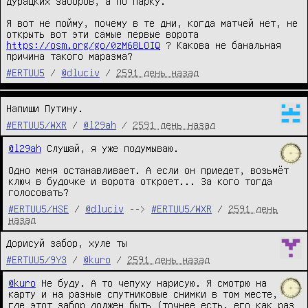
дурацких заборов, а по парку.

Я вот не пойму, почему в те дни, когда матчей нет, не 
открыть вот эти самые первые ворота 
https://osm.org/go/0zM68LOIQ
 ? Какова не банальная 
причина такого маразма?
#ERTUU5
/
@dluciv
/
2591 день назад
Напиши Путину.
#ERTUU5/WXR
/
@l29ah
/
2591 день назад
@l29ah
 Слушай, я уже подумываю.

Одно меня останавливает. А если он приедет, возьмёт 
ключ в будочке и ворота откроет... За кого тогда 
голосовать?
#ERTUU5/HSE
/
@dluciv
-->
#ERTUU5/WXR
/
2591 день
назад
Дорисуй забор, хуле ты
#ERTUU5/9Y3
/
@kuro
/
2591 день назад
@kuro
 Не буду. А то чепуху нарисую. Я смотрю на 
карту и на разные спутниковые снимки в том месте, 
где этот забор должен быть (точнее есть, его как раз 