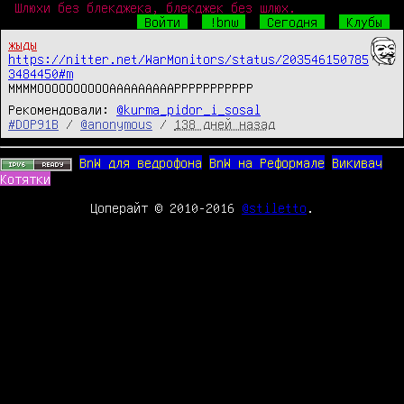
Шлюхи без блекджека, блекджек без шлюх.
Войти
!bnw
Сегодня
Клубы
жыды
https://nitter.net/WarMonitors/status/203546150785
3484450#m
ММММООООООООООАААААААААРРРРРРРРРРР
Рекомендовали:
@kurma_pidor_i_sosal
#DOP91B
/
@anonymous
/
138 дней назад
BnW для ведрофона
BnW на Реформале
Викивач
Котятки
Цоперайт © 2010-2016
@stiletto
.