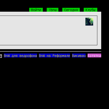
Войти
!bnw
Сегодня
Клубы
BnW для ведрофона
BnW на Реформале
Викивач
Котятки