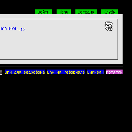
Войти
!bnw
Сегодня
Клубы
UAAiMK4.jpg
BnW для ведрофона
BnW на Реформале
Викивач
Котятки