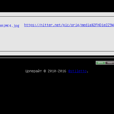
https://nitter.net/pic/orig/media%2FHD1e2Z9W
Цоперайт © 2010-2016
@stiletto
.