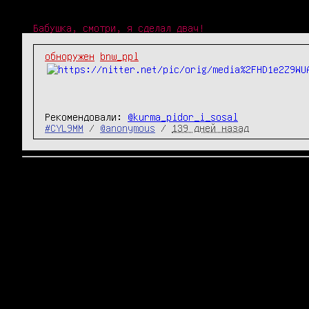
Бабушка, смотри, я сделал двач!
обноружен
bnw_ppl
Рекомендовали:
@kurma_pidor_i_sosal
#CYL9MM
/
@anonymous
/
139 дней назад