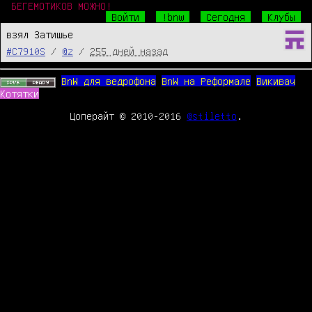
БЕГЕМОТИКОВ МОЖНО!
Войти
!bnw
Сегодня
Клубы
взял Затишье
#C7910S
/
@z
/
255 дней назад
BnW для ведрофона
BnW на Реформале
Викивач
Котятки
Цоперайт © 2010-2016
@stiletto
.