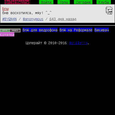
Ш̴̴̜̥͍͕̼̙̱͙͎͍̘̀̐̔́̾̃͒̈̔̎́́͜р̧̛̺͖͖̯̖ͧͤ͋̅̽ͧ̈̐̽̆̐͋ͤͦͬ͛̃̑͞͞и̒ͥͤͯ͂ͣ̐̉̑ͫ̉̑҉̛͏̸̻͕͇͚̤͕̯̱̳͉ͅф̴̴̡̟̞͙̙̻͍̦͔̤̞̔̓́̍͗̚͢͞ͅт̨̐ͫ̂͊̄̃ͥͪ͏̫̺͍̞̼͈̩̥̜͔͜͜ы̸̴̱̺̼̠̦͍͍͍̱̖͔̖̱͉̅͑͌͒ͫ͒̀ͥ͐ͤ̅͘̕.̵̴̡̭̼̮͖͈̙͖͖̲̮̬͍͙̼̯̦̮̮ͦ̆̀̑̌ͮͧͣͯ̔̂́͟г͌ͮ̏̈͂ͯ̚҉̛̙̬̘̲̗͇͕̠̙͙̼̩͚̀͘͞ͅо̷̥̯̘̓ͤ̽͒̋̉̀̂̄̒̓̊ͨ͛́̌ͤ̂̀͠в̶̒͒̓̏̓̚҉̛̙̘̺̰̮̼̟̼̥̟̘̠̜͜н̸̷̸̲̝͈͙̰̟̻̟̰̜̟̗͎̻̻͍̿̔̃ͨ͑о̔̀̋ͫ̇̿̐ͫ͌͗ͩ҉̨̜̙̙͈͍̮̮̼̙̘̞̕͜͡
Войти
!bnw
Сегодня
Клубы
bnw
бнв воскотилса, мяу! ^_^
#BYQN4N
/
@anonymous
/
643 дня назад
BnW для ведрофона
BnW на Реформале
Викивач
Котятки
Цоперайт © 2010-2016
@stiletto
.