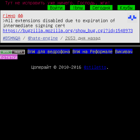
Тут не исправить уже ничего, Господь, жги!
Войти
!bnw
Сегодня
Клубы
гімно
фф
>All extensions disabled due to expiration of 
https://bugzilla.mozilla.org/show_bug.cgi?id=1548973
#B5MNQA
/
@hate-engine
/
2653 дня назад
BnW для ведрофона
BnW на Реформале
Викивач
Котятки
Цоперайт © 2010-2016
@stiletto
.