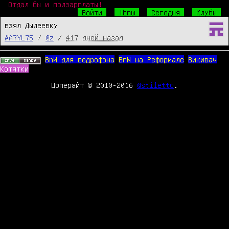
Отдал бы и ползарплаты!
Войти
!bnw
Сегодня
Клубы
взял Дылеевку
#A7YL75
/
@z
/
417 дней назад
BnW для ведрофона
BnW на Реформале
Викивач
Котятки
Цоперайт © 2010-2016
@stiletto
.