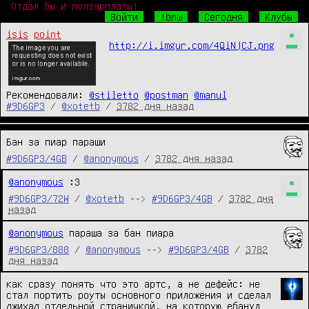
Отдал бы и ползарплаты!
Войти
!bnw
Сегодня
Клубы
isis
point
http://i.imgur.com/4QiNjCJ.png
Рекомендовали:
@stiletto
@postman
@manul
#9D6GP3
/
@xotetb
/
3782 дня назад
Бан за пиар параши
#9D6GP3/4GB
/
@anonymous
/
3782 дня назад
@anonymous
 :3
#9D6GP3/72W
/
@xotetb
-->
#9D6GP3/4GB
/
3782 дня
назад
@anonymous
 параша за бан пиара
#9D6GP3/888
/
@anonymous
-->
#9D6GP3/4GB
/
3782
дня назад
как сразу понять что это артс, а не дефейс: не 
стал портить роуты основного приложения и сделал 
джихад отдельной страничкой, на которую ебанул 