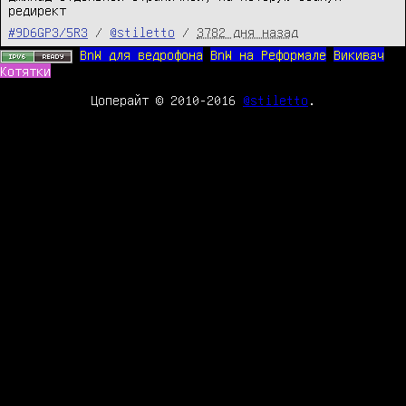
редирект
#9D6GP3/5R3
/
@stiletto
/
3782 дня назад
BnW для ведрофона
BnW на Реформале
Викивач
Котятки
Цоперайт © 2010-2016
@stiletto
.