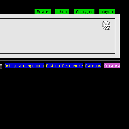
Войти
!bnw
Сегодня
Клубы
BnW для ведрофона
BnW на Реформале
Викивач
Котятки