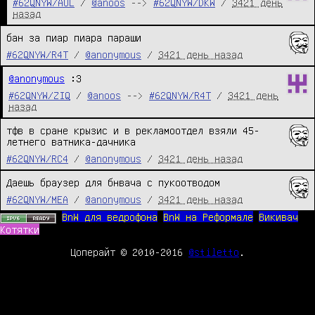
#62QNYW/AUL
/
@anoos
-->
#62QNYW/DKW
/
3421 день
назад
бан за пиар пиара параши
#62QNYW/R4T
/
@anonymous
/
3421 день назад
@anonymous
 :3
#62QNYW/ZIQ
/
@anoos
-->
#62QNYW/R4T
/
3421 день
назад
тфв в сране крызис и в рекламоотдел взяли 45-
летнего ватника-дачника
#62QNYW/RC4
/
@anonymous
/
3421 день назад
Даешь браузер для бнвача с пукоотводом
#62QNYW/MEA
/
@anonymous
/
3421 день назад
BnW для ведрофона
BnW на Реформале
Викивач
Котятки
Цоперайт © 2010-2016
@stiletto
.