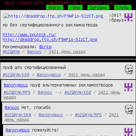
Best viewed with LeechCraft on Microsoft Linux.
Войти
!bnw
Сегодня
Клубы
>2017

>брауз
ер без сертифицированного рекламоотвода

http://www.sputnik.ru/
http://deaddrop.ftp.sh/F9WPio-5lzCT.png
Рекомендовали:
@krkm
#62QNYW
/
@anoos
/
3421 день назад
пруф што сертифицированный
#62QNYW/K68
/
@anonymous
/
3421 день назад
@anonymous
 пруф альтернативных рекламоотводов
#62QNYW/RPG
/
@anoos
-->
#62QNYW/K68
/
3421 день
назад
@anoos
 Нет, спасибо
#62QNYW/DKW
/
@anonymous
-->
#62QNYW/RPG
/
3421
день назад
@anonymous
 пожалуйста!