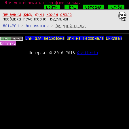
Я и мой ёбаный кот на фоне ковра.
Войти
!bnw
Сегодня
Клубы
печеньки
жыды
дунч
хохлы
ололо
поебдюка печенковна нудельман
#614P6U
/
@anonymous
/
30 дней назад
BnW для ведрофона
BnW на Реформале
Викивач
Котятки
Цоперайт © 2010-2016
@stiletto
.