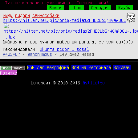
Тут не исправить уже ничего, Господь, жги!
Войти
!bnw
Сегодня
Клубы
жыды
пидоры
свинособаки
https://nitter.net/pic/orig/media%2FHECLb5jW0AAB8w
-.jpg
бибизяна и ево ручной шабесгой роналд, эс зэй аа)))))
Рекомендовали:
@kurma_pidor_i_sosal
#4Q2VLP
/
@anonymous
/
140 дней назад
BnW для ведрофона
BnW на Реформале
Викивач
Котятки
Цоперайт © 2010-2016
@stiletto
.