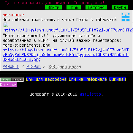
Тут не исправить уже ничего, Господь, жги!
Войти
!bnw
Сегодня
Клубы
рисование
Моя любимая транс-мышь в чашке Петри с табличкой 
"More experiments!", улучшенная waifu2x и 
доработанная в GIMP, на случай важных переговоров: 
more-experiments.png 
https://tinystash.undef.im/il/5fo5F1FfM7zj4oA77ovqCHT
zFwNgPxLPkS7QmjjqXUxtnuwEzdsHAiJpgnsvLufQhBTiNZCnQwtb
UxMudKLnLaF8.png
#4MQHIM
/
@l29ah
/
338 дней назад
BnW для ведрофона
BnW на Реформале
Викивач
Котятки
Цоперайт © 2010-2016
@stiletto
.