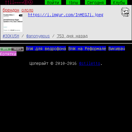
↑↑↓↓←→←→ⒷⒶ
Войти
!bnw
Сегодня
Клубы
брендон
ололо
https://i.imgur.com/InMEGJi.jpeg
#3OKU5H
/
@anonymous
/
753 дня назад
BnW для ведрофона
BnW на Реформале
Викивач
Котятки
Цоперайт © 2010-2016
@stiletto
.