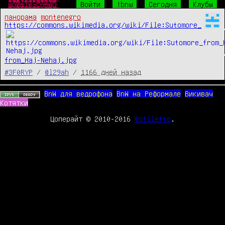
Ш̴̴̜̥͍͕̼̙̱͙͎͍̘̀̐̔́̾̃͒̈̔̎́́͜р̧̛̺͖͖̯̖ͧͤ͋̅̽ͧ̈̐̽̆̐͋ͤͦͬ͛̃̑͞͞и̒ͥͤͯ͂ͣ̐̉̑ͫ̉̑҉̛͏̸̻͕͇͚̤͕̯̱̳͉ͅф̴̴̡̟̞͙̙̻͍̦͔̤̞̔̓́̍͗̚͢͞ͅт̨̐ͫ̂͊̄̃ͥͪ͏̫̺͍̞̼͈̩̥̜͔͜͜ы̸̴̱̺̼̠̦͍͍͍̱̖͔̖̱͉̅͑͌͒ͫ͒̀ͥ͐ͤ̅͘̕.̵̴̡̭̼̮͖͈̙͖͖̲̮̬͍͙̼̯̦̮̮ͦ̆̀̑̌ͮͧͣͯ̔̂́͟г͌ͮ̏̈͂ͯ̚҉̛̙̬̘̲̗͇͕̠̙͙̼̩͚̀͘͞ͅо̷̥̯̘̓ͤ̽͒̋̉̀̂̄̒̓̊ͨ͛́̌ͤ̂̀͠в̶̒͒̓̏̓̚҉̛̙̘̺̰̮̼̟̼̥̟̘̠̜͜н̸̷̸̲̝͈͙̰̟̻̟̰̜̟̗͎̻̻͍̿̔̃ͨ͑о̔̀̋ͫ̇̿̐ͫ͌͗ͩ҉̨̜̙̙͈͍̮̮̼̙̘̞̕͜͡
Войти
!bnw
Сегодня
Клубы
панорама
montenegro
https://commons.wikimedia.org/wiki/File:Sutomore_
from_Haj-Nehaj.jpg
#3F0RYP
/
@l29ah
/
1166 дней назад
BnW для ведрофона
BnW на Реформале
Викивач
Котятки
Цоперайт © 2010-2016
@stiletto
.