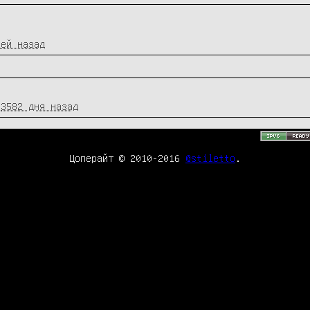
ней назад
/
3582 дня назад
Цоперайт © 2010-2016
@stiletto
.