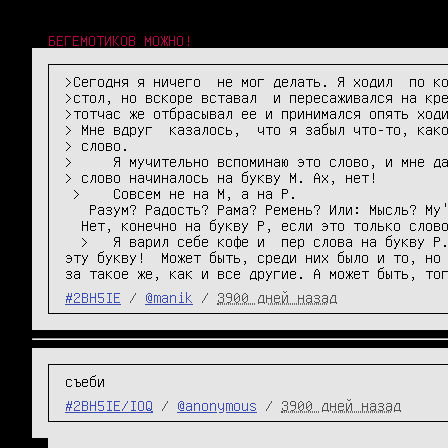
БЕГЕМОТИКОВ МОЖНО!
>Сегодня я ничего  не мог делать. Я ходил  по ко
>стол, но вскоре вставал  и пересаживался на кре
>тотчас же отбрасывал ее и принимался опять ходи
> Мне вдруг  казалось,  что я забыл что-то, како
> слово.

>     Я мучительно вспоминаю это слово, и мне да
> слово начиналось на букву М. Ах, нет!

 >    Совсем не на М, а на Р.

   Разум? Радость? Рама? Ремень? Или: Мысль? Му'ка? Материя?

  Нет, конечно на букву Р, если это только слово!

  >   Я варил себе кофе и  пер слова на букву Р. О, сколько слов сочинил я на

эту букву!  Может быть, среди них было и то, но 
за такое же, как и все другие. А может быть, то
#2BH5IE
/
@manik
/
3900 дней назад
съеби
#2BH5IE/IOQ
/
@anonymous
/
3900 дней назад