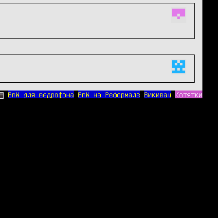
BnW для ведрофона
BnW на Реформале
Викивач
Котятки