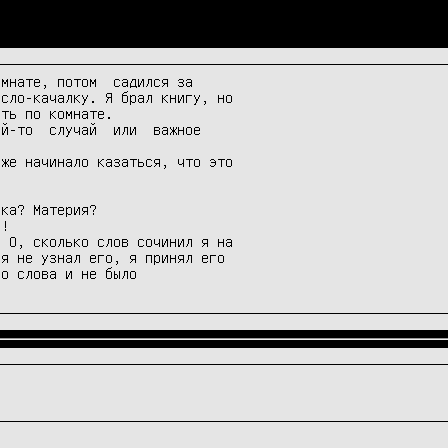
мнате, потом  садился за

сло-качалку. Я брал книгу, но

ть по комнате.

й-то  случай  или  важное

же начинало казаться, что это

я не узнал его, я принял его

го слова и не было