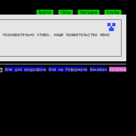
Войти
!bnw
Сегодня
Клубы
 познавательно чтиво, наше правительство явно 
BnW для ведрофона
BnW на Реформале
Викивач
Котятки