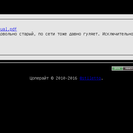
nual.pdf
овольно старый, по сети тоже давно гуляет. Исключительно
Цоперайт © 2010-2016
@stiletto
.