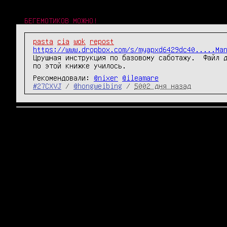
БЕГЕМОТИКОВ МОЖНО!
pasta
cia
wok
repost
https://www.dropbox.com/s/myapxd6429dc40.....Ma
Црушная инструкция по базовому саботажу.  Файл д
по этой книжке училось.
Рекомендовали:
@nixer
@ileamare
#27CXVJ
/
@hongweibing
/
5002 дня назад