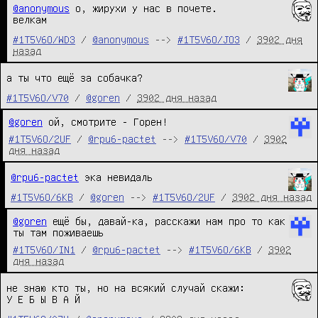
@anonymous
о, жирухи у нас в почете.
велкам
#1T5V6O/WD3
/
@anonymous
-->
#1T5V6O/JO3
/
3902 дня
назад
а ты что ещё за собачка?
#1T5V6O/V70
/
@goren
/
3902 дня назад
@goren
 ой, смотрите - Горен!
#1T5V6O/2UF
/
@rpu6-pactet
-->
#1T5V6O/V70
/
3902
дня назад
@rpu6-pactet
эка невидаль
#1T5V6O/6KB
/
@goren
-->
#1T5V6O/2UF
/
3902 дня назад
@goren
 ещё бы, давай-ка, расскажи нам про то как 
ты там поживаешь
#1T5V6O/IN1
/
@rpu6-pactet
-->
#1T5V6O/6KB
/
3902
дня назад
не знаю кто ты, но на всякий случай скажи:
У Е Б Ы В А Й