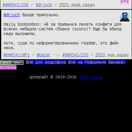
#0NR54I/23S
/
@drisch
/
2525 дней назад
@drisch
 Вроде прикольно.

daily boobooboo: чё за привычка пихать конфиги для 
всяких небыдло-систем сборки (scons)? Еще бы ебилд 
сюда выложили.

Хотя, судя по неформатированному readme, это фейк 
ляха.
#0NR54I/MP1
/
@bazar
-->
#0NR54I/23S
/
2523 дня назад
BnW для ведрофона
BnW на Реформале
Викивач
Котятки
Цоперайт © 2010-2016
@stiletto
.