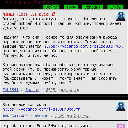
ビリャチピスデツナフイ
Войти
!bnw
Сегодня
Клубы
прыщи
floss
t2s
русский
Значит, есть такая штука - espeak. Напоминает 
старый добрый Microsoft Sam из икспихи, только знает 
кучу языков.

Подумал, что она - самое то для озвучивания вывода 
перспективной нейросети-интерфейса. Только вот на 
выводе получается 
https://vocaroo.com/i/s1lccwBIFYKX
, 
вот акцент я считаю забавным, но вот "покАтаться", 
"придурОк" и т.д. не ок.

В перспективе надо бы поработать над озвучиванием 
этой хрени (т. е. произносить характерные 
славяноязычные фонемы, анализировать их спектр и 
"оцифровывать"). Может, кто-то знает, как скормить 
ему более лучший rut2s-движок?
#0NR54I
/
@bazar
/
2525 дней назад
https://vocaroo.com/i/s1ODDK3bq8mn
#0NR54I/WMT
/
@bazar
/
2525 дней назад
espeak отстой. Бери RHVoice, оно лучше.