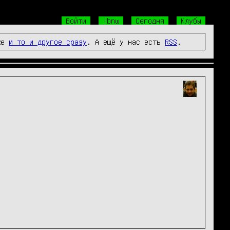
Войти
!bnw
Сегодня
Клубы
же
и то и другое сразу
. А ещё у нас есть
RSS
.