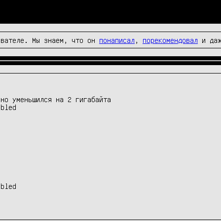
вателе. Мы знаем, что он
понаписал
,
порекомендовал
и да
пно уменьшился на 2 гигабайта
abled
]
]
abled