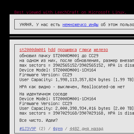
Best viewed with LeechCraft on Microsoft Linux.
УНЯНЯ. У нас есть
немножечко инфы
об этом пользо
st2000dm001
hdd
прошивка
глюки
железо
обновил пачку ST2000DM001 до СС29
на одном из них, после обновления, размер внеза
max sectors = 3902565152/3902565152, HPA is dis
Device Model: ST2000DM001-1CH164
Firmware Version: CC29
User Capacity: 1,998,113,357,824 bytes [1.99 TB
HPA как видно - выключен, Reallocated-ов нет
На идентичном соседе
Device Model: ST2000DM001-1CH164
Firmware Version: CC29
User Capacity: 2,000,398,934,016 bytes [2.00 TB
max sectors = 3907029168/3907029168, HPA is dis
Все чисто. Идеи?
#GJ3V9P
(2) /
@gem
/
4482 дня назад