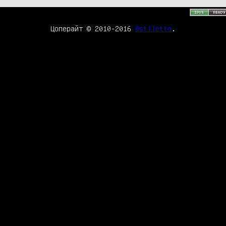
Цоперайт © 2010-2016
@stiletto
.