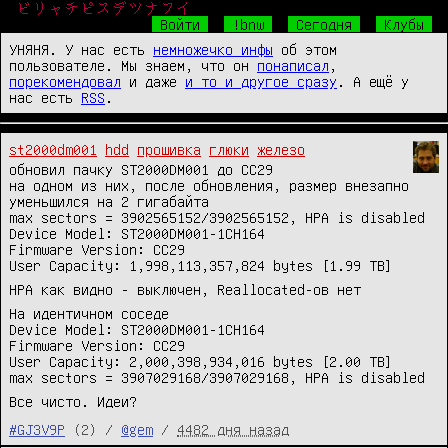
ビリャチピスデツナフイ
Войти
!bnw
Сегодня
Клубы
УНЯНЯ. У нас есть
немножечко инфы
об этом
пользователе. Мы знаем, что он
понаписал
,
порекомендовал
и даже
и то и другое сразу
. А ещё у
нас есть
RSS
.
st2000dm001
hdd
прошивка
глюки
железо
обновил пачку ST2000DM001 до СС29
на одном из них, после обновления, размер внезапно
уменьшился на 2 гигабайта
max sectors = 3902565152/3902565152, HPA is disabled
Device Model: ST2000DM001-1CH164
Firmware Version: CC29
User Capacity: 1,998,113,357,824 bytes [1.99 TB]
HPA как видно - выключен, Reallocated-ов нет
На идентичном соседе
Device Model: ST2000DM001-1CH164
Firmware Version: CC29
User Capacity: 2,000,398,934,016 bytes [2.00 TB]
max sectors = 3907029168/3907029168, HPA is disabled
Все чисто. Идеи?
#GJ3V9P
(2) /
@gem
/
4482 дня назад