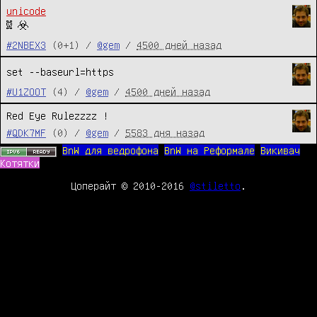
unicode
☠ ☣
#2NBEX3
(0+1) /
@gem
/
4500 дней назад
set --baseurl=https
#U1ZOOT
(4) /
@gem
/
4500 дней назад
Red Eye Rulezzzz !
#QDK7MF
(0) /
@gem
/
5583 дня назад
BnW для ведрофона
BnW на Реформале
Викивач
Котятки
Цоперайт © 2010-2016
@stiletto
.