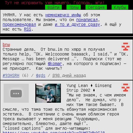
Тут не исправить уже ничего, Господь, жги!
Войти
!bnw
Сегодня
Клубы
УНЯНЯ. У нас есть
немножечко инфы
об этом
пользователе. Мы знаем, что он
понаписал
,
порекомендовал
и даже
и то и другое сразу
. А ещё у
нас есть
RSS
.
bnw
Странные дела.  От bnw.im по xmpp я получал 
только help, "OK. Welcoooome baaaack, I said." и "OK. 
Message … has been delivered …".  Подписки (тот же 
регулярно постящий 
@komar
, на которого я подписан) — 
не приходят.  Как чинить?
#93HSRH
(6) /
@gds
/
898 дней назад
Yung Lean ♦ Ginseng 
Strip 2002 ♦

"Мы не знаем, с чем имеем 
дело".  Не думал, что у 
них там такое бывает.  В 
смысле, что тама тоже есть ебанутая наркоманская 
эстетика.  В сочетании с очень юным обликом героя 
трека вызывает у меня реакцию "Чудовищно, 
омерзительно, блевотно, дайте ещё!".

"closed captions" для англо-читающих: 
https://www.youtube.com/watch?v=OUMO7dhAGl8