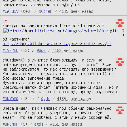
свежатинка, с гадтами и staging'ом
#EAFG5V
(0+3) /
@ygrek
/
4145 дней назад
it
Конкурс на самую смешную IT-related подпись к 
э
т
ой картинке: 
http://dump.bitcheese.net/images/eviseti/lev.gif
#1Y67OQ
(12) /
@gds
/
4152 дня назад
shutdown() в линуксе блокирующий?  А если на 
неблокирующем сокете вызвать, будет ли ок?  Если 
не заблокируется, то как отследить его завершение?  
Конечная цель -- сделать так, чтобы shutdown() не 
блокировал выполнение треда.

Мучил гугл этими вопросами, ответов не нашёл.  
Следующим шагом будет "читать исходники ядра", но я 
хотел бы избежать этого, поэтому, прошу, подскажите.
#ANYAOQ
(12+1) /
@gds
/
4156 дней назад
Вчера видел, как человек при общении рационально 
себя вёл. Аккуратно, уверенно, технично. Хуй 
знает, что за проблемы с этим у наших сородичей.
#OW3NHP
(3) /
@gds
/
4162 дня назад