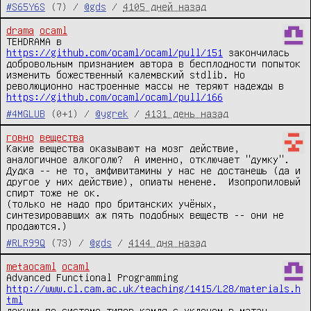
#S65Y6S
(7) /
@gds
/
4105 дней назад
drama
ocaml
TEHDRAMA в 
https://github.com/ocaml/ocaml/pull/151
 закончилась 
добровольным признанием автора в бесплодности попыток 
изменить божественный калемвский stdlib. Но 
революционно настроенные массы не теряют надежды в 
https://github.com/ocaml/ocaml/pull/166
#4MGLUB
(0+1) /
@ygrek
/
4131 день назад
говно
вещества
Какие вещества оказывают на мозг действие, 
аналогичное алкоголю?  А именно, отключает "думку".

Дудка -- не то, амфивитамины у нас не достанешь (да и 
другое у них действие), опиаты ненене.  Изопропиловый 
спирт тоже не ок.

(только не надо про британских учёных, 
синтезировавших аж пять подобных веществ -- они не 
продаются.)
#RLR99Q
(73) /
@gds
/
4144 дня назад
metaocaml
ocaml
http://www.cl.cam.ac.uk/teaching/1415/L28/materials.h
tml
лекции по системе типов камля с уклоном в матан, 