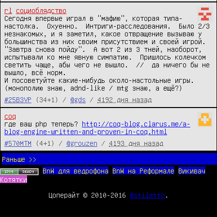
rl
социоблядство
Сегодня впервые играл в "мафию", которая типа-
настолка.  Охуенно.  Интриги-расследования.  Было 2/3 
незнакомых, и я заметил, какое отвращение вызываю у 
большинства из них своим присутствием и своей игрой.  
"Завтра снова пойду".  А вот 2 из 3 тней, наоборот, 
испытывали ко мне явную симпатию.  Пришлось колечком 
светить чаще, абы чего не вышло.  //  да ничего бы не 
вышло, всё норм.

И посоветуйте какие-нибудь около-настольные игры.  
(монополию знаю, adnd-like / mtg знаю, а ещё?)
#25B3VP
(34+1) /
@gds
/
4192 дня назад
coq
где ваш php теперь? 
http://coq-blog.clarus.me/a-
blog-engine-written-and-proven-in-coq.html
#570MTM
(4+1) /
@grouzen
/
4193 дня назад
Раньше >>
BnW для ведрофона
BnW на Реформале
Викивач
Котятки
Цоперайт © 2010-2016
@stiletto
.