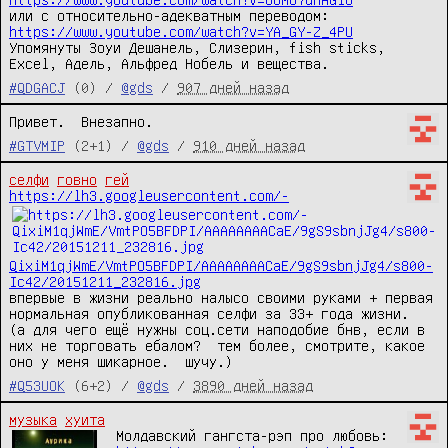
или с относительно-адекватным переводом: 
https://www.youtube.com/watch?v=YA_GY-Z_4PU
Упомянуты Зоуи Дешанель, Слизерин, fish sticks, 
Excel, Адель, Альфред Нобель и вещества.
#QDGACJ
(0) /
@gds
/
907 дней назад
Привет.  Внезапно.
#GTVMIP
(2+1) /
@gds
/
910 дней назад
селфи
говно
гей
https://lh3.googleusercontent.com/-
QixiM1qjWmE/VmtPO5BFDPI/AAAAAAAACaE/9gS9sbnjJg4/s800-
Ic42/20151211_232816.jpg
впервые в жизни реально налысо своими руками + первая 
нормальная опубликованная селфи за 33+ года жизни.

(а для чего ещё нужны соц.сети наподобие бнв, если в 
них не торговать ебалом?  тем более, смотрите, какое 
оно у меня шикарное.  шучу.)
#Q53UOK
(6+2) /
@gds
/
3890 дней назад
музыка
хуита
Молдавский гангста-рэп про любовь: 