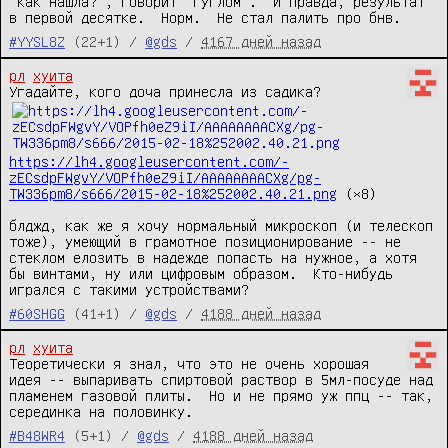
"как нашла?", говорит "гуглом".  И правда, результат 
в первой десятке.  Норм.  Не стал палить про бнв.
#YYSL8Z
(22+1) /
@gds
/
4167 дней назад
рл
хуита
Угадайте, кого доча принесла из садика?  
https://lh4.googleusercontent.com/-
zECsdpFWgvY/VOPfh0eZ9iI/AAAAAAAACXg/pg-
TW336pm8/s666/2015-02-18%252002.40.21.png
 (×8)

блджд, как же я хочу нормальный микроскоп (и телескоп 
тоже), умеющий в грамотное позиционирование -- не 
стеклом елозить в надежде попасть на нужное, а хотя 
бы винтами, ну или цифровым образом.  Кто-нибудь 
игрался с такими устройствами?
#60SHGG
(41+1) /
@gds
/
4188 дней назад
рл
хуита
Теоретически я знал, что это не очень хорошая 
идея -- выпаривать спиртовой раствор в 5мл-посуде над 
пламенем газовой плиты.  Но и не прямо уж ппц -- так, 
серединка на половинку.
#B48WR4
(5+1) /
@gds
/
4188 дней назад