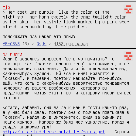
mlp
> Her coat was purple, like the color of the 
night sky, her horn exactly the same twilight color 
as her skin, her visible flank marked by a pink star-
blotch surrounded by white patches.

подскажите плз какая это пони?
#FYA3V3
(3) /
@gds
/
4162 дня назад
рл
книги
Леди С задалась вопросом "есть чо почитать?" с 
тех пор, как "сказки тёмного леса" закончились, к её 
невыразимому сожалению.  Да и я бы пололлировал над 
каким-нибудь худлом.  Ей (да и мне) нравятся и 
"сказки", и пелевин, поэтому накидайте что-нибудь 
ещё, что хоть с какой-нибудь вероятностью понравится 
человеку из вашего воображения, которого вы 
представили, читая этот птсо, и которому нравится всё 
это вот.

Кстати, забавно, она зашла к нам в гости как-то раз, 
а у нас были дела, поэтому она с полчаса повтыкала в 
"сказки", найдя их в интернетах, сидя за одним из 
наших компов.  Каково же было моё удивление, когда я 
увидел знакомый урл!  
http://komar.bitcheese.net/files/tales.pdf
 .  Спросил 