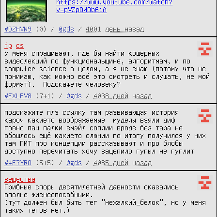
https://www.youtube.com/watch?
v=pVZpOWOb6iA
#DZHVW9
(0) /
@gds
/
4001 день назад
fp
cs
У меня спрашивают, где бы найти кошерных 
видеолекций по функциональщине, алгоритмам, и по 
computer science в целом, а я не знаю (потому что не 
понимаю, как можно всё это смотреть и слушать, не мой 
формат).  Подскажете человеку?
#EXLPV8
(7+1) /
@gds
/
4038 дней назад
подскажите плз ссылку там развивающая история 
кароч какието воображаемые  муделы взяли диф 
говно пач палки емэйл соплии вроде без тара не 
обошлось ещё какието слюнии по итогу получился у них 
там ГИТ про концепции рассказывают и про блобы 
доступно перечитать хочу зацепило гугыл не гуглит
#4E7YRO
(5+5) /
@gds
/
4085 дней назад
вещества
Грибные споры десятилетней давности оказались 
вполне жизнеспособными.

(тут должен был быть тег "нежалкий_белок", но у меня 
таких тегов нет.)