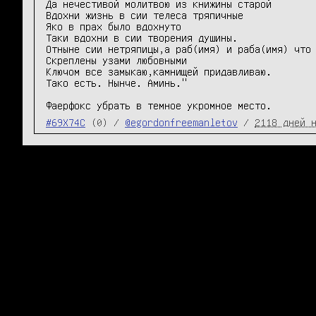
Да нечестивой молитвою из книжины старой

Вдохни жизнь в сии телеса тряпичные

Яко в прах было вдохнуто

Таки вдохни в сии творения душины.

Отныне сии нетряпицы,а раб(имя) и раба(имя) что 
Скреплены узами любовными

Ключом все замыкаю,камнищей придавливаю.

Тако есть. Нынче. Аминь."

#69X74C
(0) /
@egordonfreemanletov
/
2118 дней 