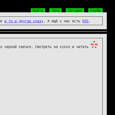
Войти
!bnw
Сегодня
Клубы
же
и то и другое сразу
. А ещё у нас есть
RSS
.
о черной свечке. Смотреть на кукол и читать 