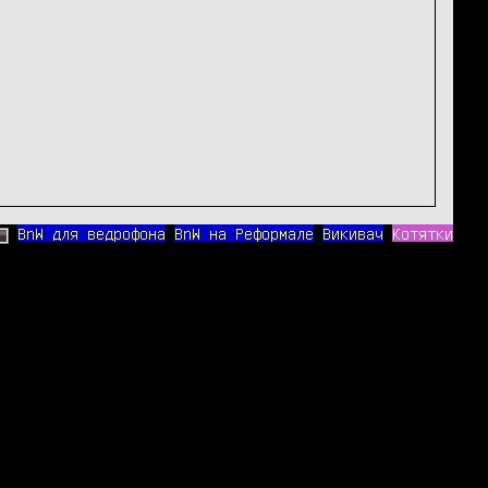
BnW для ведрофона
BnW на Реформале
Викивач
Котятки