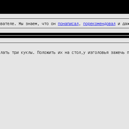
вателе. Мы знаем, что он
понаписал
,
порекомендовал
и да
лать три куклы. Положить их на стол,у изголовья зажечь п