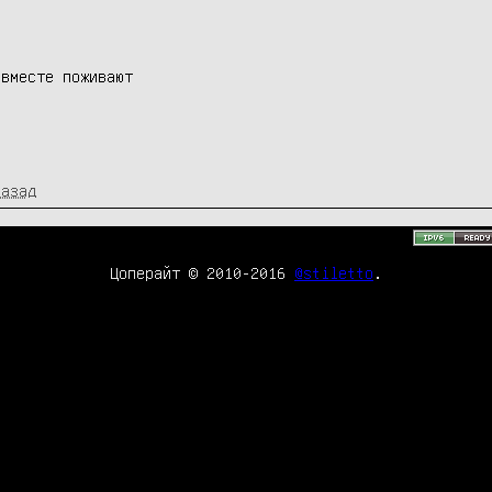
вместе поживают

назад
Цоперайт © 2010-2016
@stiletto
.