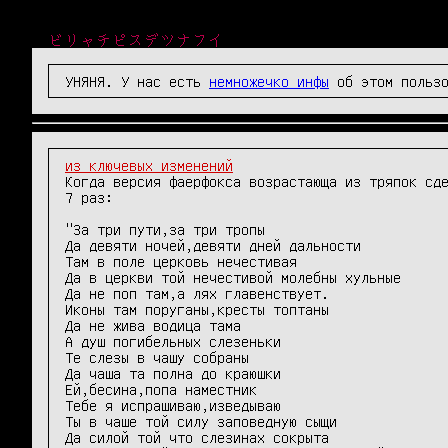
ビリャチピスデツナフイ
УНЯНЯ. У нас есть
немножечко инфы
об этом пользо
из ключевых изменений
Когда версия фаерфокса возрастающа из тряпок сде
7 раз:

"За три пути,за три тропы

Да девяти ночей,девяти дней дальности

Там в поле церковь нечестивая

Да в церкви той нечестивой молебны хульные

Да не поп там,а лях главенствует.

Иконы там поруганы,кресты топтаны

Да не жива водица тама

А душ погибельных слезеньки

Те слезы в чашу собраны

Да чаша та полна до краюшки

Ей,бесина,попа наместник

Тебе я испрашиваю,изведываю

Ты в чаше той силу заповедную сыщи

Да силой той что слезинах сокрыта
