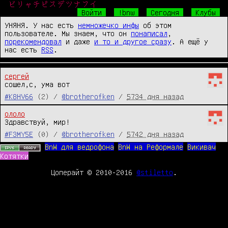
ビリャチピスデツナフイ
Войти
!bnw
Сегодня
Клубы
УНЯНЯ. У нас есть
немножечко инфы
об этом
пользователе. Мы знаем, что он
понаписал
,
порекомендовал
и даже
и то и другое сразу
. А ещё у
нас есть
RSS
.
сергей
сошел,с, ума вот
#K8HV66
(2) /
@brotherofken
/
5734 дня назад
ололо
Здравствуй, мир!
#F3MY5E
(0) /
@brotherofken
/
5742 дня назад
BnW для ведрофона
BnW на Реформале
Викивач
Котятки
Цоперайт © 2010-2016
@stiletto
.