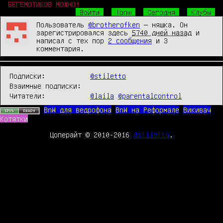
БЕГЕМОТИКОВ МОЖНО!
Войти
!bnw
Сегодня
Клубы
Пользователь
@
brotherofken
— няшка. Он
зарегистрировался здесь
5740 дней назад
и
написал с тех пор
2 сообщения
и 3
комментария.
Подписки:
@stiletto
Взаимные подписки:
Читатели:
@laila
@parentalcontrol
BnW для ведрофона
BnW на Реформале
Викивач
Котятки
Цоперайт © 2010-2016
@stiletto
.