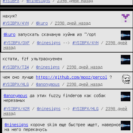
#YSIBPX
/
@ninesigns
/
2398 дней назад
нахуя?
#YSIBPX/4YH
/
@kuro
/
2398 дней назад
@kuro
запускать скачаную хуйню из ~/opt
#YSIBPX/OXF
/
@ninesigns
-->
#YSIBPX/4YH
/
2398 дней
назад
кстати, fzf ультраохуенен
#YSIBPX/TIW
/
@ninesigns
/
2398 дней назад
чем оно лучше 
https://github.com/mooz/percol
 ?
#YSIBPX/HLG
/
@anonymous
/
2398 дней назад
@anonymous
да этих fuzzy finderов как собак
нерезаных
#YSIBPX/42R
/
@ninesigns
-->
#YSIBPX/HLG
/
2398 дней
назад
@ninesigns
короче skim еще быстрее ищет, наверное
на него перекачусь