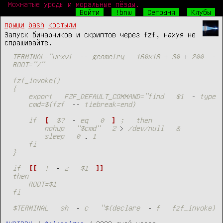
Мохнатые уроды и моральные пёзды.
Войти
!bnw
Сегодня
Клубы
прыщи
bash
костыли
Запуск бинарников и скриптов через fzf, нахуя не
спрашивайте.
TERMINAL="urxvt
-
-
geometry
160x18
+
30
+
200
-
ROOT="/"
fzf_invoke()
{
export
FZF_DEFAULT_COMMAND="find
$1
-
type
cmd=$(fzf
-
-
tiebreak=end)
if
[
$?
-
eq
0
]
;
then
nohup
"$cmd"
2
>
/dev/null
&
sleep
0
.
1
fi
}
if
[
[
!
-
z
$1
]
]
then
ROOT=$1
fi
$TERMINAL
sh
-
c
"$(declare
-
f
fzf_invoke)