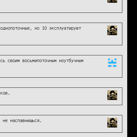
однопоточные, но IO эксплуатируют 
сь своим восьмипоточным ноутбучным 
иков.
и не наспавнишься.