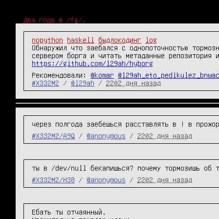
Два года в /fg/.
nopython
haskell
быдлокодинг
log
Обнаружил что заебался с однопоточностью тормозн
https://github.com/l29ah/hyborg
Рекомендовали:
@komar
@l29ah_eto_pedikulez_bnwa
#X332M2
/
@l29ah
/
2202 дня назад
через полгода заебешься расставлять в ! в прожо
#X332M2/A9Q
/
@anonymous
/
2202 дня назад
ты в /dev/null бекапишься? почему тормозишь об 
#X332M2/H38
/
@anonymous
/
2202 дня назад
Ебать ты отчаянный.
