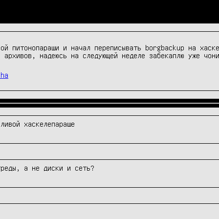
ой питонопараши и начал переписывать borgbackup на хаске
cha
рливой хаскелепараше
треды, а не диски и сеть?