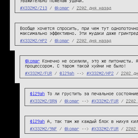
Уважительно пожелаю удачи.
#X332M2/Z13
/
@komar
/
2202 дня назад
Вообще хочется спросить, при чем тут однопоточно
максимально эффективно. Эти мудаки даже гринтре
#X332M2/HP2
/
@komar
/
2202 дня назад
@komar
 Конечно не осилили, это же питонисты. А
процессором. С таром такой хуйни не было!
#X332M2/FUR
/
@l29ah
-->
#X332M2/HP2
/
2202 д
@l29ah
 То ли грустить за печальное состояни
#X332M2/8RN
/
@komar
-->
#X332M2/FUR
/
2202
@l29ah
 А, так там же каждый блок в нихуя ки
#X332M2/9NF
/
@komar
-->
#X332M2/FUR
/
2202