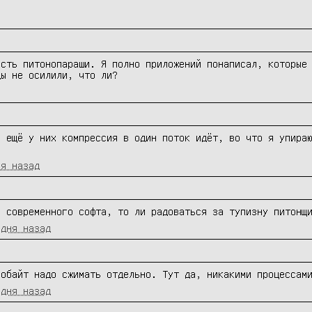
сть питонопараши. Я полно приложений понаписал, которые 
ды не осилили, что ли?
 ещё у них компрессия в один поток идёт, во что я упираю
ня назад
е современного софта, то ли радоваться за тупизну питонщ
 дня назад
лобайт надо сжимать отдельно. Тут да, никакими процессам
 дня назад