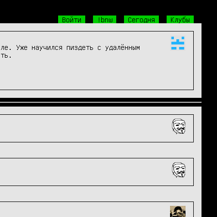
Войти
!bnw
Сегодня
Клубы
ле. Уже научился пиздеть с удалённым 