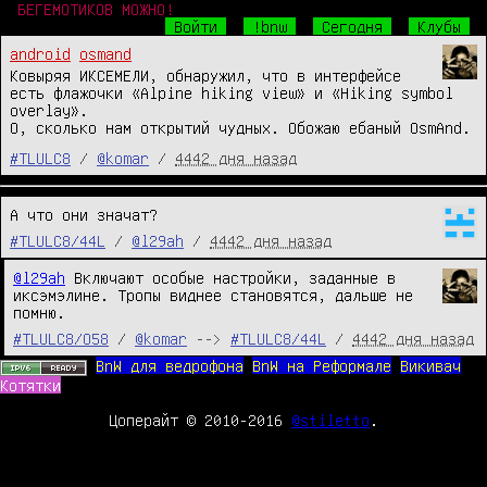
БЕГЕМОТИКОВ МОЖНО!
Войти
!bnw
Сегодня
Клубы
android
osmand
Ковыряя ИКСЕМЕЛИ, обнаружил, что в интерфейсе
есть флажочки «Alpine hiking view» и «Hiking symbol
overlay».
О, сколько нам открытий чудных. Обожаю ебаный OsmAnd.
#TLULC8
/
@komar
/
4442 дня назад
А что они значат?
#TLULC8/44L
/
@l29ah
/
4442 дня назад
@l29ah
 Включают особые настройки, заданные в 
иксэмэлине. Тропы виднее становятся, дальше не 
помню.
#TLULC8/O58
/
@komar
-->
#TLULC8/44L
/
4442 дня назад
BnW для ведрофона
BnW на Реформале
Викивач
Котятки
Цоперайт © 2010-2016
@stiletto
.