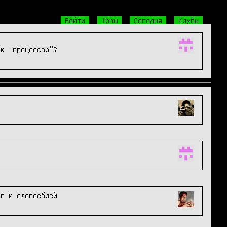
Войти
!bnw
Сегодня
Клубы
ик "процессор"?
ов и словоеблей