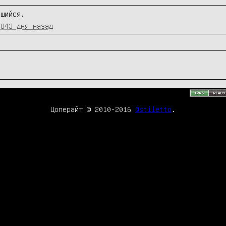
вшийся.
3843 дня назад
Цоперайт © 2010-2016
@stiletto
.