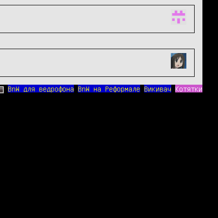
BnW для ведрофона
BnW на Реформале
Викивач
Котятки