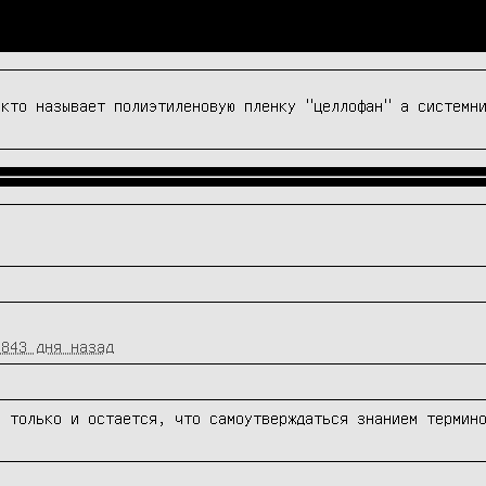
 кто называет полиэтиленовую пленку "целлофан" а системн
3843 дня назад
и только и остается, что самоутверждаться знанием термин