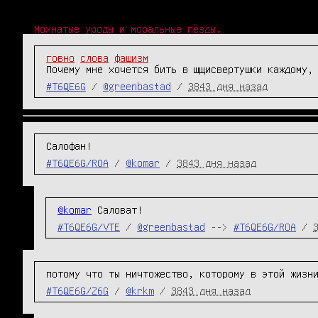
Мохнатые уроды и моральные пёзды.
говно
слова
фашизм
Почему мне хочется бить в щщисвертушки каждому,
#T6QE6G
/
@greenbastad
/
3843 дня назад
Салофан!
#T6QE6G/ROA
/
@komar
/
3843 дня назад
@komar
 Саловат!
#T6QE6G/VTE
/
@greenbastad
-->
#T6QE6G/ROA
/
потому что ты ничтожество, которому в этой жизн
#T6QE6G/Z6G
/
@krkm
/
3843 дня назад