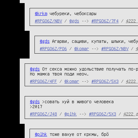
@krkm
 чебуреки, чебоксары
#RPGO6Z/NBV
/
@gds
-->
#RPGO6Z/7F4
/
4222
@gds
 Агарви, сациви, купаты, шлыки, чеб
#RPGO6Z/PO6
/
@komar
-->
#RPGO6Z/NBV
/
@gds
 От секса можно удольствие получать по-р
Но мамка твоя поди неоч.
#RPGO6Z/4FF
/
@komar
-->
#RPGO6Z/5X3
/
4222
@gds
 >совать хуй в живого человека

>2017
#RPGO6Z/J48
/
@plhk
-->
#RPGO6Z/5X3
/
4222 
@plhk
 тоже вахуе от кркмы, брö