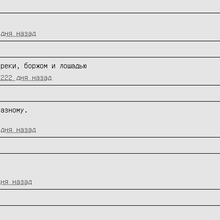
 дня назад
уреки, боржом и лошадью
4222 дня назад
азному.

 дня назад
дня назад