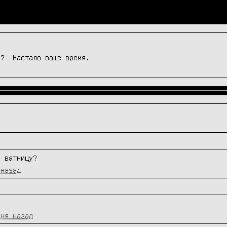
л?  Настало ваше время.
ь ватницу?
 назад
дня назад