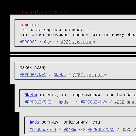
ビリャチピスデツナフイ
палетота
mfw мамка ядрёная ватница: … … …

Кто там из анончиков говорил, что мою мамку еба
#RPGO6Z
/
@gds
/
4222 дня назад
пакеж пизду
#RPGO6Z/KVV
/
@krkm
/
4222 дня назад
@krkm
 то есть, ты, теоретически, смог бы ебат
#RPGO6Z/5X3
/
@gds
-->
#RPGO6Z/KVV
/
4222 дня
@gds
 ватницу, вафельнику, етц
#RPGO6Z/7F4
/
@krkm
-->
#RPGO6Z/5X3
/
4222 