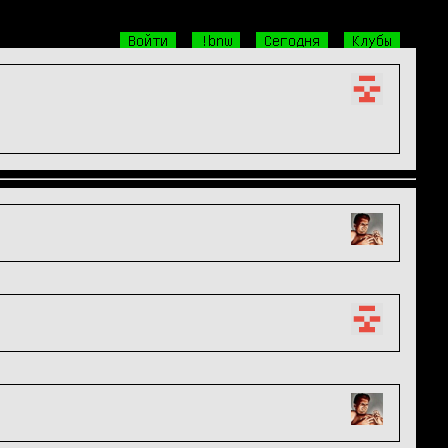
Войти
!bnw
Сегодня
Клубы